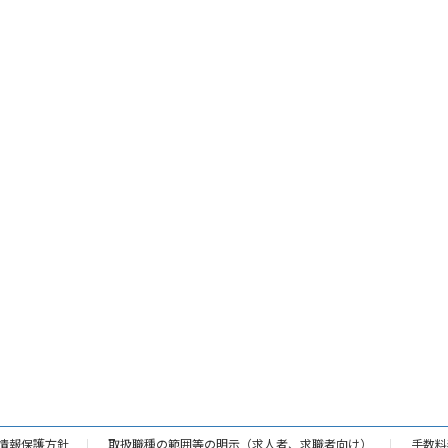
情報保護方針
取扱職種の範囲等の明示（求人者、求職者向け）
手数料