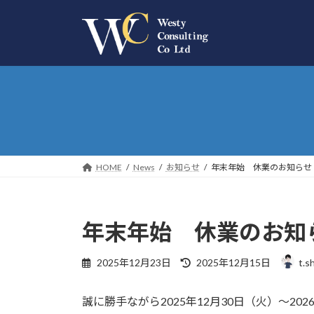
コ
ナ
ン
ビ
テ
ゲ
ン
ー
ツ
シ
へ
ョ
ス
ン
キ
に
ッ
移
プ
動
HOME
News
お知らせ
年末年始 休業のお知らせ
年末年始 休業のお知
最
2025年12月23日
2025年12月15日
t.s
終
更
誠に勝手ながら2025年12月30日（火）～2
新