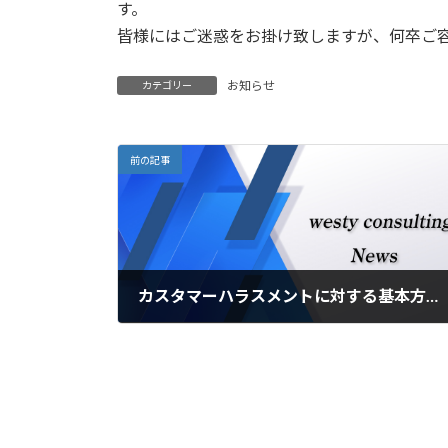
日
す。
時
皆様にはご迷惑をお掛け致しますが、何卒ご
:
お知らせ
カテゴリー
前の記事
カスタマーハラスメントに対する基本方針制定のお知らせ
2025年7月15日