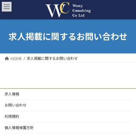
コ
ナ
ン
ビ
テ
ゲ
ン
ー
ツ
シ
へ
ョ
求人掲載に関するお問い合わせ
ス
ン
キ
に
ッ
移
プ
動
HOME
求人掲載に関するお問い合わせ
求人情報
お問い合わせ
利用規約
個人情報保護方針