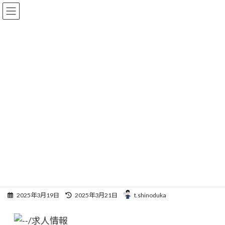
コ
ナ
ン
ビ
テ
ゲ
ン
ー
ツ
シ
へ
ョ
求人
ス
ン
キ
に
ッ
移
プ
動
HOME
求人
夜勤なしで高収入！訪問介護ならケアリッツ・パートナーズ尾頭橋
夜勤なしで高収入！訪問介護な
らケアリッツ・パートナーズ尾
頭橋
最
2025年3月19日
2025年3月21日
t.shinoduka
終
更
新