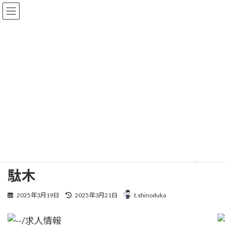
コ
ナ
ン
ビ
テ
ゲ
ン
ー
ツ
シ
へ
ョ
求人
ス
ン
キ
に
ッ
移
プ
動
HOME
求人
夜勤なしで高収入！訪問介護ならケアリッツ・パートナーズ千駄木
夜勤なしで高収入！訪問介護な
らケアリッツ・パートナーズ千
駄木
最
2025年3月19日
2025年3月21日
t.shinoduka
終
更
新