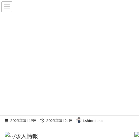
コ
ナ
ン
ビ
テ
ゲ
ン
ー
ツ
シ
へ
ョ
求人
ス
ン
キ
に
ッ
移
プ
動
HOME
求人
夜勤なしで高収入！訪問介護ならケアリッツ・パートナーズ妙典
夜勤なしで高収入！訪問介護な
らケアリッツ・パートナーズ妙
典
最
2025年3月19日
2025年3月21日
t.shinoduka
終
更
新