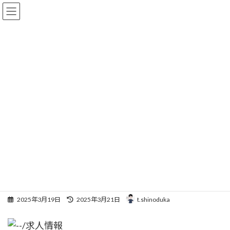
コ
ナ
ン
ビ
テ
ゲ
ン
ー
ツ
シ
へ
ョ
求人
ス
ン
キ
に
ッ
移
プ
動
HOME
求人
夜勤なしで高収入！訪問介護ならケアリッツ・パートナーズ南砂町
夜勤なしで高収入！訪問介護な
らケアリッツ・パートナーズ南
砂町
最
2025年3月19日
2025年3月21日
t.shinoduka
終
更
新