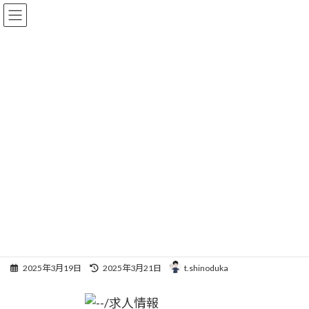
コ
ナ
ン
ビ
テ
ゲ
ン
ー
ツ
シ
へ
ョ
求人
ス
ン
キ
に
ッ
移
プ
動
HOME
求人
夜勤なしで高収入！訪問介護ならケアリッツ・パートナーズ二子玉川
夜勤なしで高収入！訪問介護な
らケアリッツ・パートナーズ二
子玉川
最
2025年3月19日
2025年3月21日
t.shinoduka
終
更
新