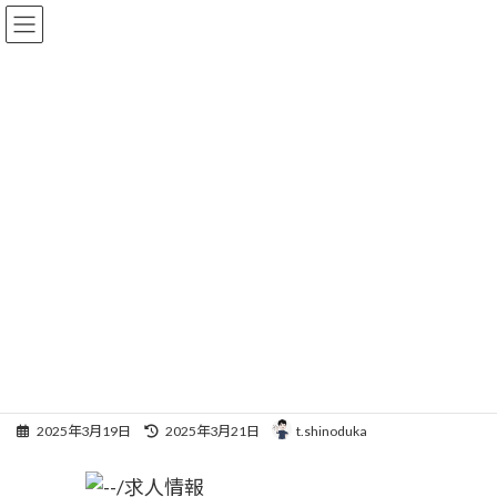
コ
ナ
ン
ビ
テ
ゲ
ン
ー
ツ
シ
へ
ョ
求人
ス
ン
キ
に
ッ
移
プ
動
HOME
求人
夜勤なしで高収入！訪問介護ならケアリッツ・パートナーズ谷塚
夜勤なしで高収入！訪問介護な
らケアリッツ・パートナーズ谷
塚
最
2025年3月19日
2025年3月21日
t.shinoduka
終
更
新